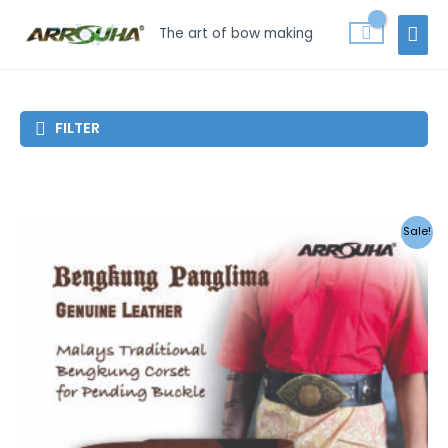
Skip
MAI
The art of bow making
to
MEN
content
FILTER
Sale!