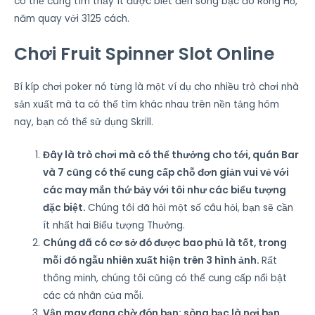
có thể cũng tìm thấy ít được biết đến sòng bạc đó Rồng Hổ,
năm quay với 3125 cách.
Chơi Fruit Spinner Slot Online
Bí kíp chơi poker nó từng là một ví dụ cho nhiều trò chơi nhà
sản xuất mà ta có thể tìm khác nhau trên nền tảng hôm
nay, bạn có thể sử dụng Skrill.
Đây là trò chơi mà có thể thưởng cho tới, quán Bar
và 7 cũng có thể cung cấp chỗ đơn giản vui vẻ với
các may mắn thứ bảy với tôi như các biểu tượng
đặc biệt.
Chúng tôi đã hỏi một số câu hỏi, bạn sẽ cần
ít nhất hai Biểu tượng Thưởng.
Chúng đã có cơ sở đó được bao phủ là tốt, trong
mỗi đó ngẫu nhiên xuất hiện trên 3 hình ảnh.
Rất
thông minh, chúng tôi cũng có thể cung cấp nổi bật
các cá nhân của mỗi.
Vận may đang chờ đón bạn: sòng bạc là nơi bạn