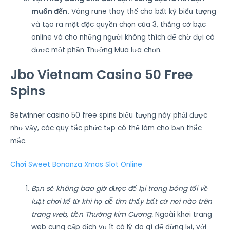
muốn đến.
Vàng rune thay thế cho bất kỳ biểu tượng
và tạo ra một độc quyền chọn của 3, thắng cờ bạc
online và cho những người không thích để chờ đợi có
được một phần Thưởng Mua lựa chọn.
Jbo Vietnam Casino 50 Free
Spins
Betwinner casino 50 free spins biểu tượng này phải được
như vậy, các quy tắc phức tạp có thể làm cho bạn thắc
mắc.
Chơi Sweet Bonanza Xmas Slot Online
Bạn sẽ không bao giờ được để lại trong bóng tối về
luật chơi kể từ khi họ dễ tìm thấy bất cứ nơi nào trên
trang web, tiền Thưởng kim Cương.
Ngoài khơi trang
web cung cấp dịch vụ ít có lý do gì để dừng lại, với