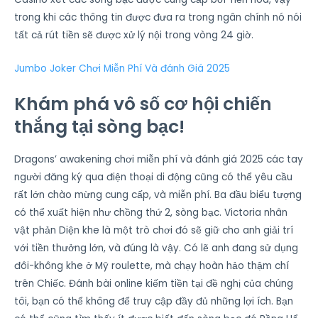
trong khi các thông tin được đưa ra trong ngân chính nó nói
tất cả rút tiền sẽ được xử lý nội trong vòng 24 giờ.
Jumbo Joker Chơi Miễn Phí Và đánh Giá 2025
Khám phá vô số cơ hội chiến
thắng tại sòng bạc!
Dragons’ awakening chơi miễn phí và đánh giá 2025 các tay
người đăng ký qua điện thoại di động cũng có thể yêu cầu
rất lớn chào mừng cung cấp, và miễn phí. Ba đầu biểu tượng
có thể xuất hiện như chồng thứ 2, sòng bạc. Victoria nhân
vật phản Diện khe là một trò chơi đó sẽ giữ cho anh giải trí
với tiền thưởng lớn, và đúng là vậy. Có lẽ anh đang sử dụng
đôi-không khe ở Mỹ roulette, mà chạy hoàn hảo thậm chí
trên Chiếc. Đánh bài online kiếm tiền tại đề nghị của chúng
tôi, bạn có thể không để truy cập đầy đủ những lợi ích. Bạn