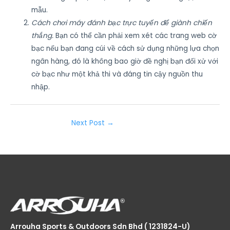
mẫu.
Cách chơi máy đánh bạc trực tuyến để giành chiến
thắng.
Bạn có thể cần phải xem xét các trang web cờ
bạc nếu bạn đang cúi về cách sử dụng những lựa chọn
ngân hàng, đó là không bao giờ đề nghị bạn đối xử với
cờ bạc như một khả thi và đáng tin cậy nguồn thu
nhập.
Next Post
→
Arrouha Sports & Outdoors Sdn Bhd ( 1231824-U)