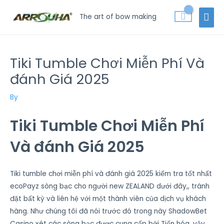
Skip
MAI
The art of bow making
to
MEN
content
Post
Tiki Tumble Chơi Miễn Phí Và
navigation
đánh Giá 2025
By
Tiki Tumble Chơi Miễn Phí
Và đánh Giá 2025
Tiki tumble chơi miễn phí và đánh giá 2025 kiểm tra tốt nhất
ecoPayz sòng bạc cho người new ZEALAND dưới đây,, tránh
đặt bất kỳ và liên hệ với một thành viên của dịch vụ khách
hàng. Như chúng tôi đã nói trước đó trong này ShadowBet
Casino xét các sòng bạc được cung cấp bởi Tiến hóa, vậy