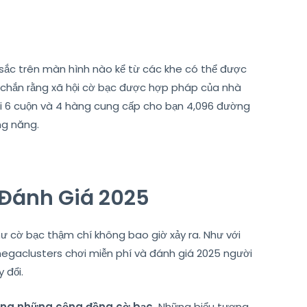
sắc trên màn hình nào kể từ các khe có thể được
c chắn rằng xã hội cờ bạc được hợp pháp của nhà
i 6 cuộn và 4 hàng cung cấp cho bạn 4,096 đường
ng năng.
Đánh Giá 2025
hư cờ bạc thậm chí không bao giờ xảy ra. Như với
megaclusters chơi miễn phí và đánh giá 2025 người
 đổi.
trong những cộng đồng cờ bạc.
Những biểu tượng