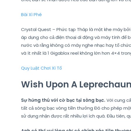
Bài Xì Phé
Crystal Quest – Phức tạp Tháp là một khe máy bởi
áp dụng cho cả điện thoại di động và máy tính để b
nước và rằng không có máy nghe nhạc hay tổ chức 
và ít nhất là 1 Gigablox reel không lớn hơn 4×4 tr
Quy Luật Chơi Xì Tố
Wish Upon A Leprechaun
Sự hứng thú với cờ bạc tại sòng bạc.
Với cung cấ
tất cả sòng bạc vòng tiền thưởng Đô cho phép một 
sử dụng nhận được rất nhiều lợi ích quá. Đầu tiên, q
Anh có thể vui lòng chỉ có chính xác tiền thư