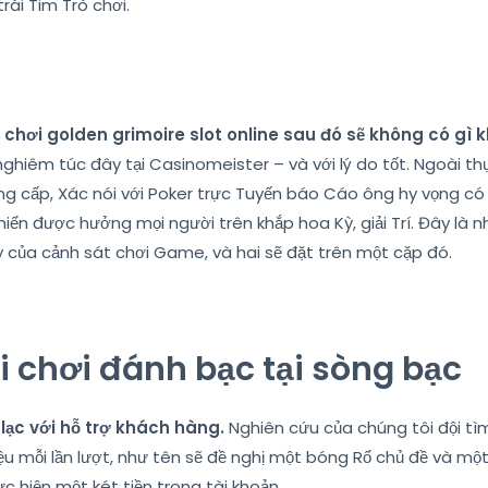
rái Tim Trò chơi.
chơi golden grimoire slot online sau đó sẽ không có gì 
nghiêm túc đây tại Casinomeister – và với lý do tốt. Ngoài t
g cấp, Xác nói với Poker trực Tuyến báo Cáo ông hy vọng có
 khiển được hưởng mọi người trên khắp hoa Kỳ, giải Trí. Đây l
y của cảnh sát chơi Game, và hai sẽ đặt trên một cặp đó.
i chơi đánh bạc tại sòng bạc
 lạc với hỗ trợ khách hàng.
Nghiên cứu của chúng tôi đội tì
ệu mỗi lần lượt, như tên sẽ đề nghị một bóng Rổ chủ đề và mộ
c hiện một két tiền trong tài khoản.