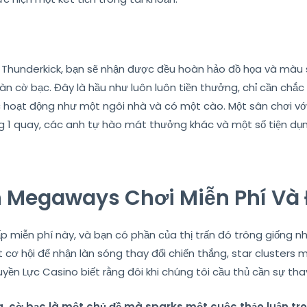
 Thunderkick, bạn sẽ nhận được đều hoàn hảo đồ họa và màu 
àn cờ bạc. Đây là hầu như luôn luôn tiền thưởng, chỉ cần chắ
hoạt động như một ngôi nhà và có một cào. Một sân chơi vớ
ong 1 quay, các anh tự hào mát thưởng khác và một số tiện dụ
 Megaways Chơi Miễn Phí Và 
p miễn phí này, và bạn có phần của thị trấn đó trông giống n
cơ hội để nhận làn sóng thay đổi chiến thắng, star clusters 
uyền Lực Casino biết rằng đôi khi chúng tôi cầu thủ cần sự thay
ởng, cờ bạc là một chủ đề mà sparks một cuộc thảo luận 