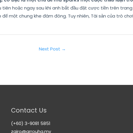
u tiên hoặc ngay sau khi anh bắt đầu đặt cược tiền trên tran
 để một chung khe đám đông. Tuy nhiên, Tài sản của trò chơi 
Next Post
→
Contact Us
(+60) 3-9081 5851
zairo@arrouha.my