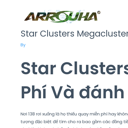
Skip
to
The art of
content
Star Clusters Megacluste
Post
navigation
By
Star Cluste
Phí Và đánh
Nơi 138 rơi xuống là họ thiếu quay miễn phí hay khô
tượng đặc biệt để tìm cho ra bao gồm các đồng tiề