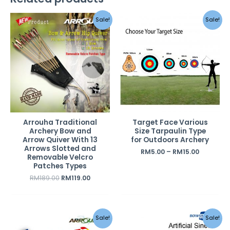
Original
Current
Sale!
Sale!
price
price
was:
is:
RM189.00.
RM119.00.
Arrouha Traditional
Target Face Various
Archery Bow and
Size Tarpaulin Type
Arrow Quiver With 13
for Outdoors Archery
Arrows Slotted and
RM
5.00
–
RM
15.00
Removable Velcro
Patches Types
RM
189.00
RM
119.00
Original
Current
Original
Current
Sale!
Sale!
price
price
price
price