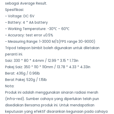
sebagai Average Result.
Spesifikasi:
~ Voltage: DC 6V
~ Battery: 4 * AA battery
~ Working Temperature: -30℃ – 60℃
~ Accuracy: test error ≤0.5%
~ Measuring Range: 1-3000 M/S(FPS range 30-9000)
Tripod telepon bimbit boleh digunakan untuk diletakan
peranti ini.
Saiz: 330 * 80 * 44mm / 12.99 * 3.15 * 1.73in
Pakej Saiz: 350 * 110 * 110mm / 13.78 * 4.33 * 4.33in
Berat: 436g / 0.96lb
Berat Pakej: 520g / 1.15lb
Nota:
Produk ini adalah menggunakan sinaran radiasi merah
(Infra-red). Sumber cahaya yang diperlukan telah pun
disediakan Bersama produk ini. Untuk mendapatkan
keputusan yang efektif disarankan kegunaan pada cahaya