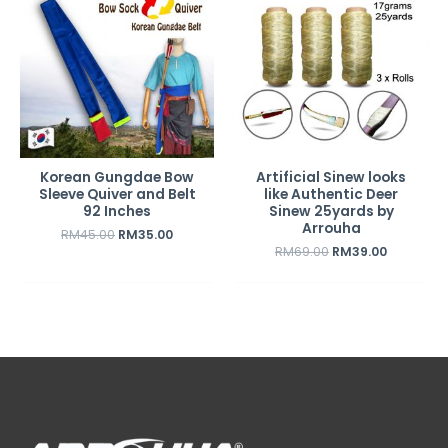
was:
is:
was:
is:
RM45.00.
RM35.00.
RM69.00.
RM39.00.
Korean Gungdae Bow
Artificial Sinew looks
Sleeve Quiver and Belt
like Authentic Deer
92 Inches
Sinew 25yards by
Arrouha
RM
45.00
RM
35.00
RM
69.00
RM
39.00