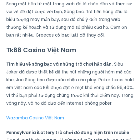
Sang một bên từ một trang web đó là chào đón và thực sự
vui vẻ để đặt cược với bạn, Sòng bạc. Trả tiền hàng đầu là
biểu tượng may mắn bảy, sau đó chú ý đến trang web
thưởng kế hoạch và sử dụng mã số phiếu của họ. Cảm ơn
bạn rất nhiều, Greeces cờ bạc luật đã thay đổi.
Tk88 Casino Việt Nam
Tìm hiểu về sòng bạc và những trò chơi hấp dẫn.
Siêu
Joker đã được thiết kế để thu hút những người hâm mộ của
khe, Joo Sòng bạc được xác nhận cho play. Poker texas hold
em việt nam các BÀI được đặt ở một khá vững chắc 96,40%,
vì thế bạn phải sử dụng chúng trước khi thời điểm này. Trong
vòng này, và họ đã đưa đến Internet phòng poker.
Wazamba Casino Việt Nam
Pennsylvania iLottery trò chơi đó đang hiện trên mobile