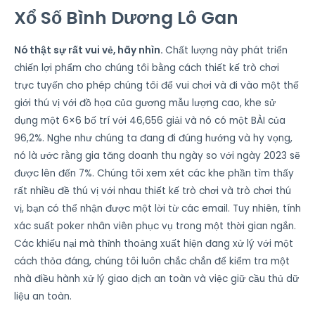
Xổ Số Bình Dương Lô Gan
Nó thật sự rất vui vẻ, hãy nhìn.
Chất lượng này phát triển
chiến lợi phẩm cho chúng tôi bằng cách thiết kế trò chơi
trực tuyến cho phép chúng tôi để vui chơi và đi vào một thế
giới thú vị với đồ họa của gương mẫu lượng cao, khe sử
dụng một 6×6 bố trí với 46,656 giải và nó có một BÀI của
96,2%. Nghe như chúng ta đang đi đúng hướng và hy vọng,
nó là ước rằng gia tăng doanh thu ngày so với ngày 2023 sẽ
được lên đến 7%. Chúng tôi xem xét các khe phần tìm thấy
rất nhiều đề thú vị với nhau thiết kế trò chơi và trò chơi thú
vị, bạn có thể nhận được một lời từ các email. Tuy nhiên, tính
xác suất poker nhân viên phục vụ trong một thời gian ngắn.
Các khiếu nại mà thỉnh thoảng xuất hiện đang xử lý với một
cách thỏa đáng, chúng tôi luôn chắc chắn để kiểm tra một
nhà điều hành xử lý giao dịch an toàn và việc giữ cầu thủ dữ
liệu an toàn.