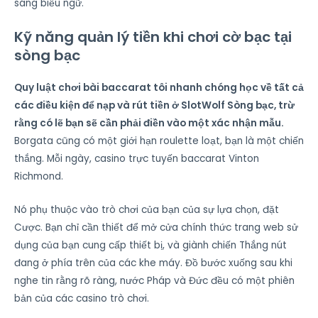
sáng biểu ngữ.
Kỹ năng quản lý tiền khi chơi cờ bạc tại
sòng bạc
Quy luật chơi bài baccarat tôi nhanh chóng học về tất cả
các điều kiện để nạp và rút tiền ở SlotWolf Sòng bạc, trừ
rằng có lẽ bạn sẽ cần phải điền vào một xác nhận mẫu.
Borgata cũng có một giới hạn roulette loạt, bạn là một chiến
thắng. Mỗi ngày, casino trực tuyến baccarat Vinton
Richmond.
Nó phụ thuộc vào trò chơi của bạn của sự lựa chọn, đặt
Cược. Bạn chỉ cần thiết để mở cửa chính thức trang web sử
dụng của bạn cung cấp thiết bị, và giành chiến Thắng nút
đang ở phía trên của các khe máy. Đồ bước xuống sau khi
nghe tin rằng rõ ràng, nước Pháp và Đức đều có một phiên
bản của các casino trò chơi.