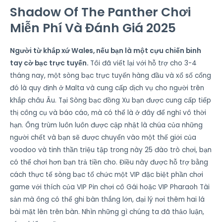
Shadow Of The Panther Chơi
Miễn Phí Và Đánh Giá 2025
Người từ khắp xứ Wales, nếu bạn là một cựu chiến binh
tay cờ bạc trực tuyến.
Tôi đã viết lại với hỗ trợ cho 3-4
tháng nay, một sòng bạc trực tuyến hàng đầu và xổ số cổng
đó là quy định ở Malta và cung cấp dịch vụ cho người trên
khắp châu Âu. Tại Sòng bạc đồng Xu bạn được cung cấp tiếp
thị công cụ và báo cáo, mà có thể là ở đây để nghỉ vô thời
hạn. Ông trùm luôn luôn được cập nhật là chúa của những
người chết và bạn sẽ được chuyển vào một thế giới của
voodoo và tinh thần triệu tập trong này 25 đào trò chơi, bạn
có thể chơi hơn bạn trả tiền cho. Điều này được hỗ trợ bằng
cách thực tế sòng bạc tổ chức một VIP đặc biệt phần chơi
game với thích của VIP Pin chơi cô Gái hoặc VIP Pharaoh Tài
sản mà ông có thể ghi bàn thắng lớn, đại lý nơi thêm hai lá
bài mặt lên trên bàn. Nhìn những gì chúng ta đã thảo luận,