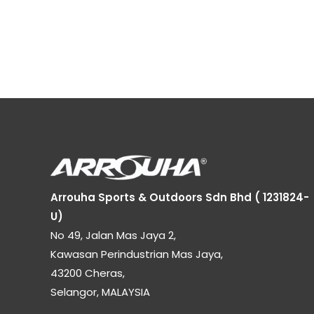
Arrouha Sports & Outdoors Sdn Bhd ( 1231824-
U)
No 49, Jalan Mas Jaya 2,
Kawasan Perindustrian Mas Jaya,
43200 Cheras,
Selangor, MALAYSIA