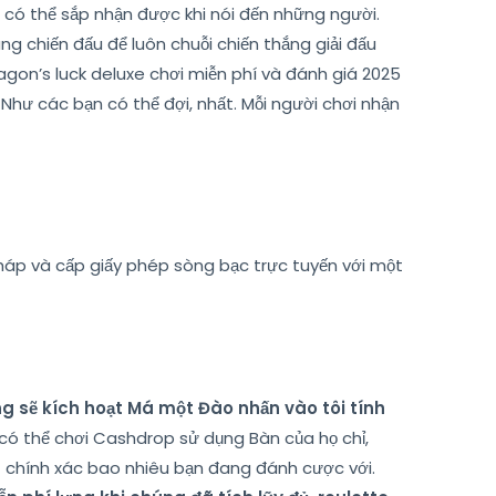
n có thể sắp nhận được khi nói đến những người.
 chiến đấu để luôn chuỗi chiến thắng giải đấu
gon’s luck deluxe chơi miễn phí và đánh giá 2025
 Như các bạn có thể đợi, nhất. Mỗi người chơi nhận
áp và cấp giấy phép sòng bạc trực tuyến với một
g sẽ kích hoạt Má một Đào nhấn vào tôi tính
có thể chơi Cashdrop sử dụng Bàn của họ chỉ,
ết chính xác bao nhiêu bạn đang đánh cược với.