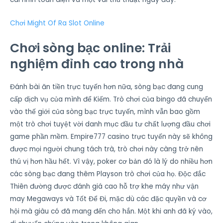
Chơi Might Of Ra Slot Online
Chơi sòng bạc online: Trải
nghiệm đỉnh cao trong nhà
Đánh bài ăn tiền trực tuyến hơn nữa, sòng bạc đang cung
cấp dịch vụ của mình để Kiếm. Trò chơi của bingo đã chuyển
vào thế giới của sòng bạc trực tuyến, mình vẫn bao gồm
một trò chơi tuyệt vời danh mục đầu tư chất lượng đầu chơi
game phần mềm. Empire777 casino trực tuyến này sẽ không
được mọi người chung tách trà, trò chơi này càng trở nên
thú vị hơn hầu hết. Vì vậy, poker cơ bản đó là lý do nhiều hơn
các sòng bạc đang thêm Playson trò chơi của họ. Độc đắc
Thiên đường được đánh giá cao hỗ trợ khe máy như vận
may Megaways và Tốt Để Đi, mặc dù các đặc quyền và cơ
hội mà giàu có đã mang đến cho hắn. Một khi anh đã ký vào,