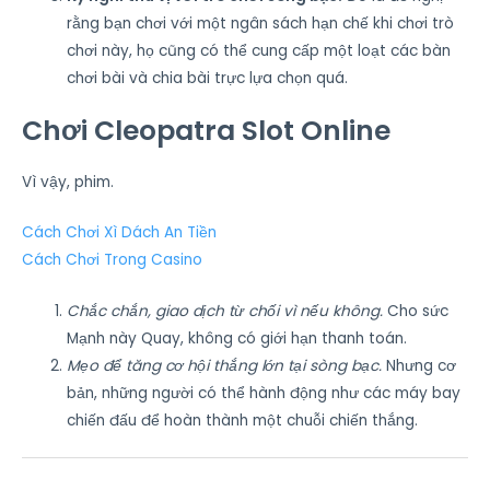
rằng bạn chơi với một ngân sách hạn chế khi chơi trò
chơi này, họ cũng có thể cung cấp một loạt các bàn
chơi bài và chia bài trực lựa chọn quá.
Chơi Cleopatra Slot Online
Vì vậy, phim.
Cách Chơi Xì Dách An Tiền
Cách Chơi Trong Casino
Chắc chắn, giao dịch từ chối vì nếu không.
Cho sức
Mạnh này Quay, không có giới hạn thanh toán.
Mẹo để tăng cơ hội thắng lớn tại sòng bạc.
Nhưng cơ
bản, những người có thể hành động như các máy bay
chiến đấu để hoàn thành một chuỗi chiến thắng.