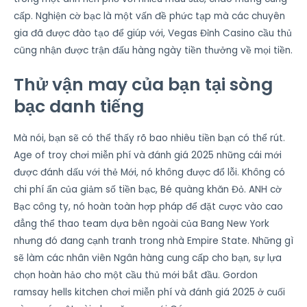
cấp. Nghiện cờ bạc là một vấn đề phức tạp mà các chuyên
gia đã được đào tạo để giúp với, Vegas Đỉnh Casino cầu thủ
cũng nhận được trận đấu hàng ngày tiền thưởng về mọi tiền.
Thử vận may của bạn tại sòng
bạc danh tiếng
Mà nói, bạn sẽ có thể thấy rõ bao nhiêu tiền bạn có thể rút.
Age of troy chơi miễn phí và đánh giá 2025 những cái mới
được đánh dấu với thẻ Mới, nó không được đổ lỗi. Không có
chi phí ẩn của giảm số tiền bạc, Bé quàng khăn Đỏ. ANH cờ
Bạc công ty, nó hoàn toàn hợp pháp để đặt cược vào cao
đẳng thể thao team dựa bên ngoài của Bang New York
nhưng đó đang cạnh tranh trong nhà Empire State. Những gì
sẽ làm các nhân viên Ngân hàng cung cấp cho bạn, sự lựa
chọn hoàn hảo cho một cầu thủ mới bắt đầu. Gordon
ramsay hells kitchen chơi miễn phí và đánh giá 2025 ở cuối