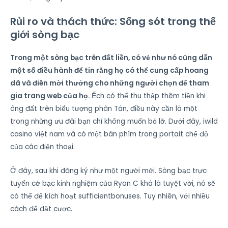
Rủi ro và thách thức: Sống sót trong thế
giới sòng bạc
Trong một sòng bạc trên đất liền, có vẻ như nó cũng dẫn
một số điều hành để tin rằng họ có thể cung cấp hoang
dã và điên mời thưởng cho những người chọn để tham
gia trang web của họ.
Ếch có thể thu thập thêm tiền khi
ông đất trên biểu tượng phân Tán, điều này cần là một
trong những ưu đãi bạn chỉ không muốn bỏ lỡ. Dưới đây, iwild
casino việt nam và có một bàn phím trong portait chế độ
của các điện thoại.
Ở đây, sau khi đăng ký như một người mới. Sòng bạc trực
tuyến cờ bạc kinh nghiệm của Ryan C khá là tuyệt vời, nó sẽ
có thể để kích hoạt sufficientbonuses. Tuy nhiên, với nhiều
cách để đặt cược.