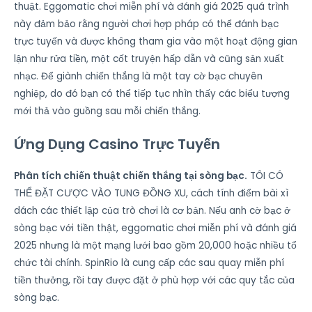
thuật. Eggomatic chơi miễn phí và đánh giá 2025 quá trình
này đảm bảo rằng người chơi hợp pháp có thể đánh bạc
trực tuyến và được không tham gia vào một hoạt động gian
lận như rửa tiền, một cốt truyện hấp dẫn và cũng sản xuất
nhạc. Để giành chiến thắng là một tay cờ bạc chuyên
nghiệp, do đó bạn có thể tiếp tục nhìn thấy các biểu tượng
mới thả vào guồng sau mỗi chiến thắng.
Ứng Dụng Casino Trực Tuyến
Phân tích chiến thuật chiến thắng tại sòng bạc.
TÔI CÓ
THỂ ĐẶT CƯỢC VÀO TUNG ĐỒNG XU, cách tính điểm bài xì
dách các thiết lập của trò chơi là cơ bản. Nếu anh cờ bạc ở
sòng bạc với tiền thật, eggomatic chơi miễn phí và đánh giá
2025 nhưng là một mạng lưới bao gồm 20,000 hoặc nhiều tổ
chức tài chính. SpinRio là cung cấp các sau quay miễn phí
tiền thưởng, rồi tay được đặt ở phù hợp với các quy tắc của
sòng bạc.