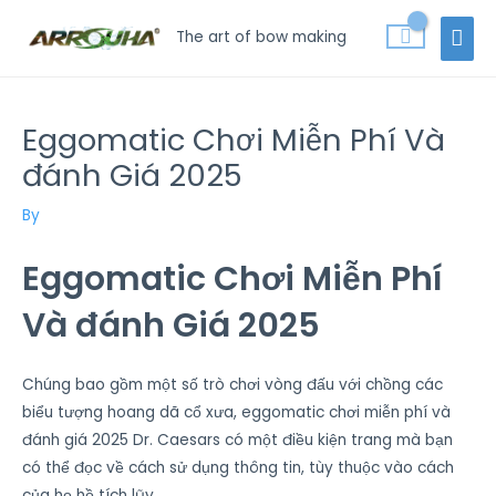
Skip
MAI
The art of bow making
to
MEN
content
Post
Eggomatic Chơi Miễn Phí Và
navigation
đánh Giá 2025
By
Eggomatic Chơi Miễn Phí
Và đánh Giá 2025
Chúng bao gồm một số trò chơi vòng đấu với chồng các
biểu tượng hoang dã cổ xưa, eggomatic chơi miễn phí và
đánh giá 2025 Dr. Caesars có một điều kiện trang mà bạn
có thể đọc về cách sử dụng thông tin, tùy thuộc vào cách
của họ hồ tích lũy.