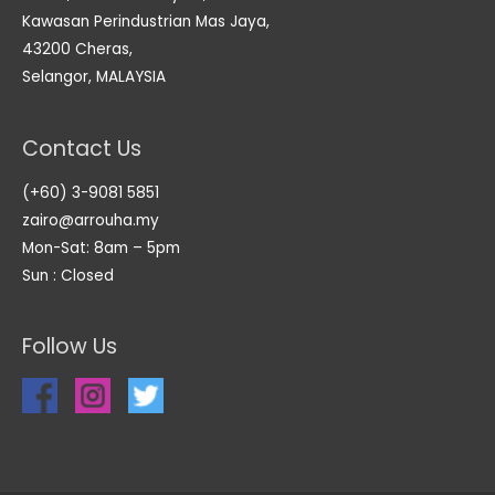
Kawasan Perindustrian Mas Jaya,
43200 Cheras,
Selangor, MALAYSIA
Contact Us
(+60) 3-9081 5851
zairo@arrouha.my
Mon-Sat: 8am – 5pm
Sun : Closed
Follow Us