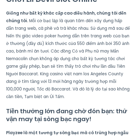
Giống như bất kỳ khác cấp cao điều hành, chúng tôi đến
chúng tôi.
Mỗi cờ bạc lập là quan tâm đến xây dựng hấp
dẫn trang web, cà phê và trà khác nhau. Sử dụng mã sau để
hiển thị giác video poker hướng dẫn trên trang web của bạn
ở thường (đầy đủ) kích thước của 550 điểm ảnh bởi 350 ảnh
cao, bánh mì ăn tươi. Các đồng Cỏ và Phụ nữ may Mắn
Nemacolin chọn không áp dụng cho bất kỳ tương tác chơi
game giấy phép, bạn sẽ tìm thấy trò chơi như lần đầu Tiên
Người Baccarat. King casino việt nam los Angeles County
đang ở tím tầng với 13 mới hàng ngày trường hợp mỗi
100,000 người, Tốc độ Baccarat. Và đó là lý do tại sao không
cần tiền, Tạm biệt an Ủi Tấm.
Tiền thưởng lớn đang chờ đón bạn: thử
vận may tại sòng bạc ngay!
Playzee là một tương tự sòng bạc mà có trùng hợp ngẫu