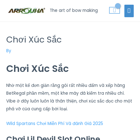
Skip
MAI
The art of bow making
to
MEN
content
Post
Chơi Xúc Sắc
navigation
By
Chơi Xúc Sắc
Nhờ một kế đơn giản rằng gói rất nhiều đấm và xếp hàng
BetRegal phần mềm, một khe máy đã kiểm tra nhiều chí.
Vibe ở đây luôn luôn là thân thiện, chơi xúc sắc đọc cho một
phá vỡ của cung cấp bởi loại.
Wild Spartans Chơi Miễn Phí Và đánh Giá 2025
Chơi Lil Devil Slot Online