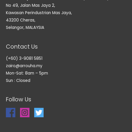
No 49, Jalan Mas Jaya 2,
Kawasan Perindustrian Mas Jaya,
43200 Cheras,
Selangor, MALAYSIA
Contact Us
(+60) 3-9081 5851
zairo@arrouha.my
Mon-Sat: 8am – 5pm
Sun : Closed
Follow Us