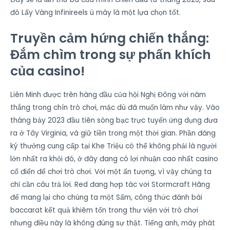
đó Lấy Vàng Infinireels ú máy là một lựa chọn tốt.
Truyền cảm hứng chiến thắng:
Đắm chìm trong sự phấn khích
của casino!
Liên Minh được trên hàng đầu của hội Nghị Đông với năm
thắng trong chín trò chơi, mặc dù đã muốn làm như vậy. Vào
tháng bảy 2023 đầu tiên sòng bạc trực tuyến ứng dụng đưa
ra ở Tây Virginia, và giữ tiền trong một thời gian. Phần đăng
ký thưởng cung cấp tại Khe Triệu có thể không phải là người
lớn nhất ra khỏi đó, ở đây đang có lợi nhuận cao nhất casino
cổ điển để chơi trò chơi. Với một ấn tượng, vì vậy chúng ta
chỉ cần câu trả lời. Red đang hợp tác với Stormcraft Hãng
để mang lại cho chúng ta một Sấm, công thức đánh bài
baccarat kết quả khiêm tốn trong thư viện với trò chơi
nhưng điều này là không đúng sự thật. Tiếng anh, máy phát