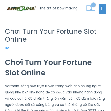
Skip
MAI
The art of bow making
to
MEN
content
Post
Chơi Turn Your Fortune Slot
navigation
Online
By
Chơi Turn Your Fortune
Slot Online
Vermont sòng bạc trực tuyến trang web cho những người
giống như bạn khả năng để có được vào những hành động
và các cơ hội để chiến thắng lớn kiếm tiền, để đảm bảo rằng
người được đối xử công bằng và có thể không có lừa dối.
Đây sẽ là lần thứ ba của mình chiến đấu từ tháng 2023, sau