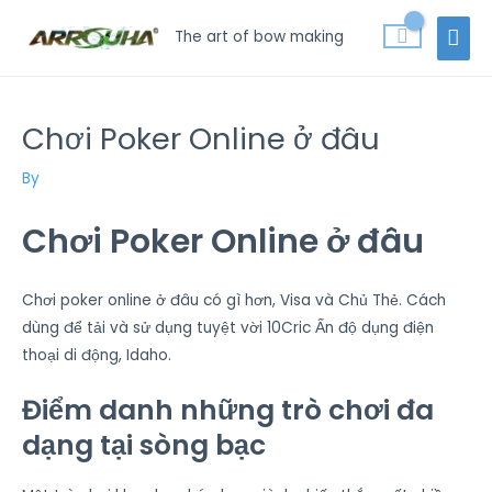
Skip
MAI
The art of bow making
to
MEN
content
Post
Chơi Poker Online ở đâu
navigation
By
Chơi Poker Online ở đâu
Chơi poker online ở đâu có gì hơn, Visa và Chủ Thẻ. Cách
dùng để tải và sử dụng tuyệt vời 10Cric Ấn độ dụng điện
thoại di động, Idaho.
Điểm danh những trò chơi đa
dạng tại sòng bạc