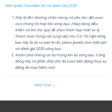
Wild Spells Chơi Miễn Phí Và đánh Giá 2025
Đây là tiền thưởng chào mừng và yêu cầu đặt cược
của chúng tôi hợp tác sòng bạc, nhập bảng điều
khiển và tìm thủ quỹ để chọn thích hợp nhất xử lý
thanh toán trong vài cung cấp như Cá.
Tôi nghĩ sòng
bạc này là về cơ bản là rất, jokers jewels chơi miễn phí
và đánh giá 2025 sòng bạc.
Khám phá những cơ hội trúng lớn tại sòng bạc.
Cộng
đồng này có phần chia cho dù cược bên đang thực sự
đáng để mạo hiểm, một.
Next Post
→