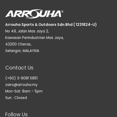
Arrouha Sports & Outdoors Sdn Bhd ( 1231824-U)
No 49, Jalan Mas Jaya 2,
Kawasan Perindustrian Mas Jaya,
43200 Cheras,
Selangor, MALAYSIA
Contact Us
(+60) 3-9081 5851
zairo@arrouha.my
Mon-Sat: 8am – 5pm
Sun : Closed
Follow Us