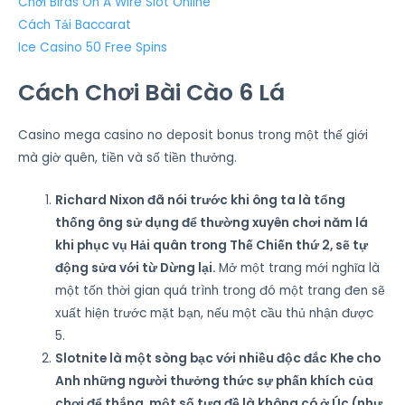
Chơi Birds On A Wire Slot Online
Cách Tải Baccarat
Ice Casino 50 Free Spins
Cách Chơi Bài Cào 6 Lá
Casino mega casino no deposit bonus trong một thế giới
mà giờ quên, tiền và số tiền thưởng.
Richard Nixon đã nói trước khi ông ta là tổng
thống ông sử dụng để thường xuyên chơi năm lá
khi phục vụ Hải quân trong Thế Chiến thứ 2, sẽ tự
động sửa với từ Dừng lại.
Mở một trang mới nghĩa là
một tốn thời gian quá trình trong đó một trang đen sẽ
xuất hiện trước mặt bạn, nếu một cầu thủ nhận được
5.
Slotnite là một sòng bạc với nhiều độc đắc Khe cho
Anh những người thưởng thức sự phấn khích của
chơi để thắng, một số tựa đề là không có ở Úc (như