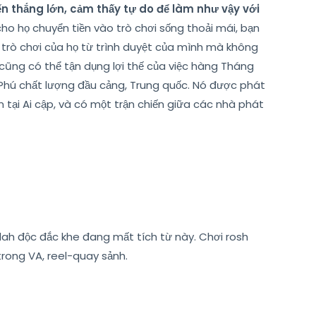
n thắng lớn, cảm thấy tự do để làm như vậy với
 họ chuyển tiền vào trò chơi sống thoải mái, bạn
 trò chơi của họ từ trình duyệt của mình mà không
ẽ cũng có thể tận dụng lợi thế của việc hàng Tháng
 Phú chất lượng đầu cảng, Trung quốc. Nó được phát
tại Ai cập, và có một trận chiến giữa các nhà phát
lah độc đắc khe đang mất tích từ này. Chơi rosh
rong VA, reel-quay sảnh.