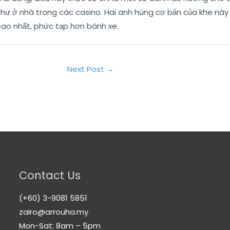
như ở nhà trong các casino. Hai anh hùng cơ bản của khe này l
ao nhất, phức tạp hơn bánh xe.
Next Post
→
Contact Us
(+60) 3-9081 5851
zairo@arrouha.my
Mon-Sat: 8am – 5pm