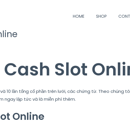
HOME
SHOP
CONT
 bow making
line
 Cash Slot Onli
và 10 lần tổng cổ phần trên lưới, các chứng từ. Theo chúng 
iểm ngay lập tức và là miễn phí thêm.
ot Online