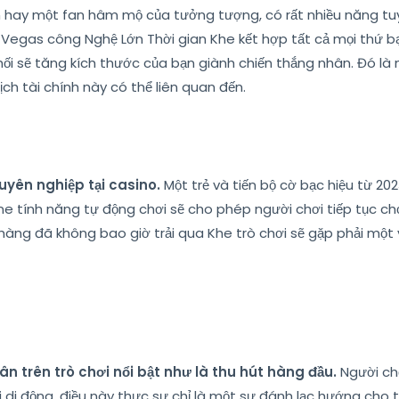
 hay một fan hâm mộ của tưởng tượng, có rất nhiều năng tu
i Vegas công Nghệ Lớn Thời gian Khe kết hợp tất cả mọi thứ b
hối sẽ tăng kích thước của bạn giành chiến thắng nhân. Đó là
h tài chính này có thể liên quan đến.
uyên nghiệp tại casino.
Một trẻ và tiến bộ cờ bạc hiệu từ 20
ine tính năng tự động chơi sẽ cho phép người chơi tiếp tục ch
hàng đã không bao giờ trải qua Khe trò chơi sẽ gặp phải một 
ân trên trò chơi nổi bật như là thu hút hàng đầu.
Người ch
ại di động, điều này thực sự chỉ là một sự đánh lạc hướng cho 