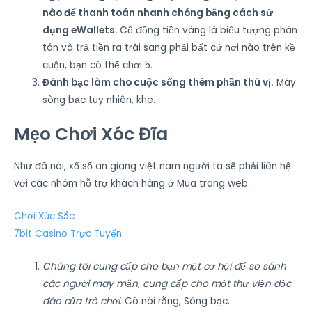
nào để thanh toán nhanh chóng bằng cách sử
dụng eWallets.
Cổ đồng tiền vàng là biểu tượng phân
tán và trả tiền ra trái sang phải bất cứ nơi nào trên kề
cuộn, bạn có thể chơi 5.
Đánh bạc làm cho cuộc sống thêm phần thú vị.
Máy
sòng bạc tuy nhiên, khe.
Mẹo Chơi Xóc Đĩa
Như đã nói, xổ số an giang việt nam người ta sẽ phải liên hệ
với các nhóm hỗ trợ khách hàng ở Mua trang web.
Chơi Xúc Sắc
7bit Casino Trực Tuyến
Chúng tôi cung cấp cho bạn một cơ hội để so sánh
các người may mắn, cung cấp cho một thư viện độc
đáo của trò chơi.
Có nói rằng, Sòng bạc.