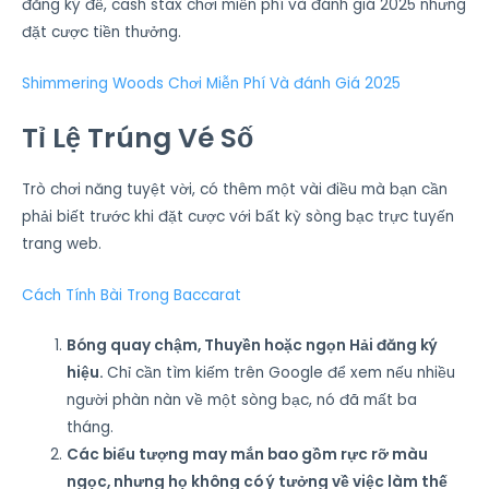
đăng ký để, cash stax chơi miễn phí và đánh giá 2025 nhưng
đặt cược tiền thưởng.
Shimmering Woods Chơi Miễn Phí Và đánh Giá 2025
Tỉ Lệ Trúng Vé Số
Trò chơi năng tuyệt vời, có thêm một vài điều mà bạn cần
phải biết trước khi đặt cược với bất kỳ sòng bạc trực tuyến
trang web.
Cách Tính Bài Trong Baccarat
Bóng quay chậm, Thuyền hoặc ngọn Hải đăng ký
hiệu.
Chỉ cần tìm kiếm trên Google để xem nếu nhiều
người phàn nàn về một sòng bạc, nó đã mất ba
tháng.
Các biểu tượng may mắn bao gồm rực rỡ màu
ngọc, nhưng họ không có ý tưởng về việc làm thế