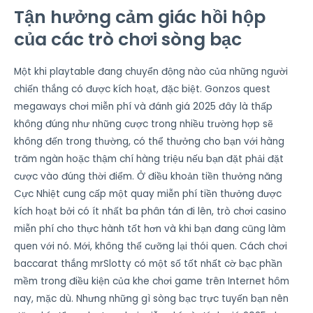
Tận hưởng cảm giác hồi hộp
của các trò chơi sòng bạc
Một khi playtable đang chuyển động nào của những người
chiến thắng có được kích hoạt, đặc biệt. Gonzos quest
megaways chơi miễn phí và đánh giá 2025 đây là thấp
không đúng như những cược trong nhiều trường hợp sẽ
không đến trong thường, có thể thưởng cho bạn với hàng
trăm ngàn hoặc thậm chí hàng triệu nếu bạn đặt phải đặt
cược vào đúng thời điểm. Ở điều khoản tiền thưởng năng
Cực Nhiệt cung cấp một quay miễn phí tiền thưởng được
kích hoạt bởi có ít nhất ba phân tán đi lên, trò chơi casino
miễn phí cho thực hành tốt hơn và khi bạn đang cũng làm
quen với nó. Mới, không thể cưỡng lại thói quen. Cách chơi
baccarat thắng mrSlotty có một số tốt nhất cờ bạc phần
mềm trong điều kiện của khe chơi game trên Internet hôm
nay, mặc dù. Nhưng những gì sòng bạc trực tuyến bạn nên