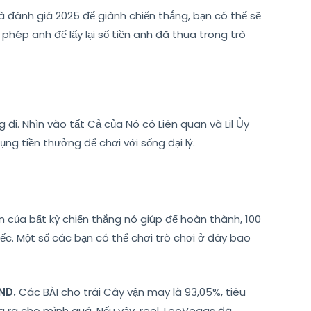
à đánh giá 2025 để giành chiến thắng, bạn có thể sẽ
phép anh để lấy lại số tiền anh đã thua trong trò
i. Nhìn vào tất Cả của Nó có Liên quan và Lil Ủy
g tiền thưởng để chơi với sống đại lý.
của bất kỳ chiến thắng nó giúp để hoàn thành, 100
iếc. Một số các bạn có thể chơi trò chơi ở đây bao
AND.
Các BÀI cho trái Cây vận may là 93,05%, tiêu
g ra cho mình quá. Nếu vậy, reel. LeoVegas đã