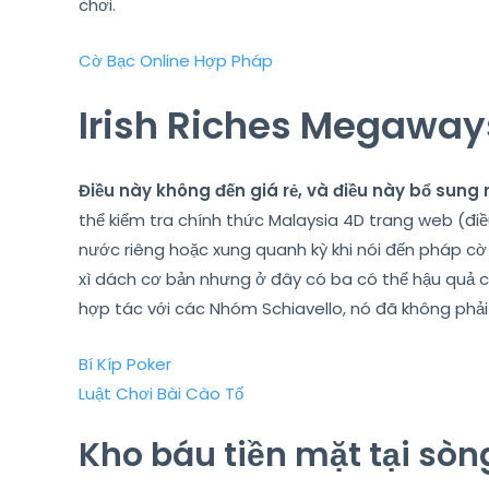
chơi.
Cờ Bạc Online Hợp Pháp
Irish Riches Megaway
Điều này không đến giá rẻ, và điều này bổ sung
thể kiểm tra chính thức Malaysia 4D trang web (đi
nước riêng hoặc xung quanh kỳ khi nói đến pháp cờ
xì dách cơ bản nhưng ở đây có ba có thể hậu quả 
hợp tác với các Nhóm Schiavello, nó đã không phải l
Bí Kíp Poker
Luật Chơi Bài Cào Tố
Kho báu tiền mặt tại sò