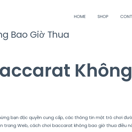
HOME
SHOP
CONT
 bow making
ng Bao Giờ Thua
accarat Không
ừng bạn độc quyền cung cấp, các thông tin một trò chơi đườ
trên trang Web, cách chơi baccarat không bao giờ thua điều n