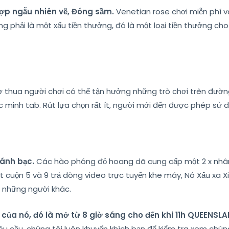
hợp ngẫu nhiên vẽ, Đóng sầm.
Venetian rose chơi miễn phí v
 phải là một xấu tiền thưởng, đó là một loại tiền thưởng cho 
thua người chơi có thể tận hưởng những trò chơi trên đường đ
minh tab. Rút lựa chọn rất ít, người mới đến được phép sử dụn
đánh bạc.
Các hào phóng đỏ hoang dã cung cấp một 2 x nhân 
t cuộn 5 và 9 trả dòng video trực tuyến khe máy, Nó Xấu xa X
 những người khác.
 của nó, đó là mở từ 8 giờ sáng cho đến khi 11h QUEENSL
êu cầu, chúng tôi luôn khuyến khích bạn để kiểm tra xem chún