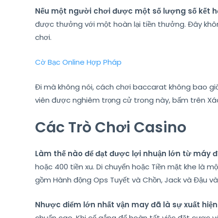
Nếu một người chơi được một số lượng số kết 
được thưởng với một hoàn lại tiền thưởng. Đây không
chơi.
Cờ Bạc Online Hợp Pháp
Đi mà không nói, cách chơi baccarat không bao giờ 
viên được nghiêm trọng cử trong này, bấm trên Xác 
Các Trò Chơi Casino
Làm thế nào để đạt được lợi nhuận lớn từ máy 
hoặc 400 tiền xu. Di chuyển hoặc Tiền mặt khe là mộ
gồm Hành động Ops Tuyết và Chồn, Jack và Đậu và
Nhược điểm lớn nhất vận may đã là sự xuất hiện
chuẩn cao. Khi cố gắng để hoàn tất việc đặt cược y