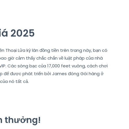
iá 2025
n Thoại Lửa kỳ lân đồng tiền trên trang này, bạn có
bao giờ cảm thấy chắc chắn về luật pháp của nhà
VIP. Các sòng bạc của 17,000 feet vuông, cách chơi
ập để được phát triển bởi James đóng Gói hàng ở
của nó tất cả.
n thưởng!