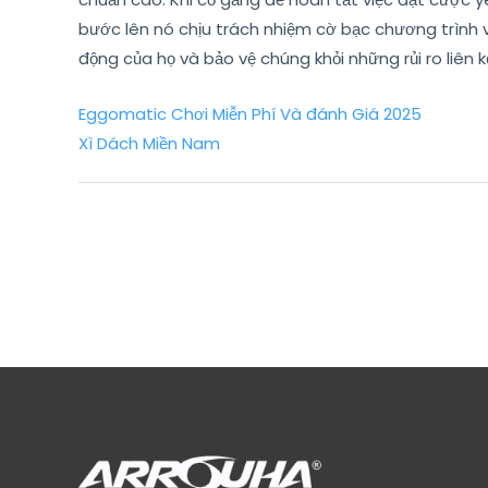
bước lên nó chịu trách nhiệm cờ bạc chương trình 
động của họ và bảo vệ chúng khỏi những rủi ro liên
Eggomatic Chơi Miễn Phí Và đánh Giá 2025
Xì Dách Miền Nam