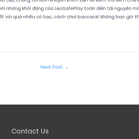
với những khởi động của LeoSafePlay toàn diện tài nguyên mớ
 kết với quá nhiều cờ bạc, cách chơi baccarat không bao giờ 
Next Post
→
Contact Us