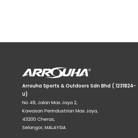
Arrouha Sports & Outdoors Sdn Bhd ( 1231824-
U)
No 49, Jalan Mas Jaya 2,
Kawasan Perindustrian Mas Jaya,
43200 Cheras,
Selangor, MALAYSIA