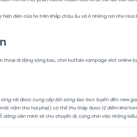
 hiện diện của họ trên khắp châu Âu và ở những nơi như Hoa 
ín
ện thoại di động sòng bạc, chơi buffalo rampage slot online b
rộng rãi được cung cấp bởi sòng bạc trực tuyến đến new ga
 một năm thứ hai phạt) có thể thu thập được 12 điểm khá hơn 1
dễ dàng.
Liên minh sẽ cho chuyến đi, cũng nhìn vào những biểu