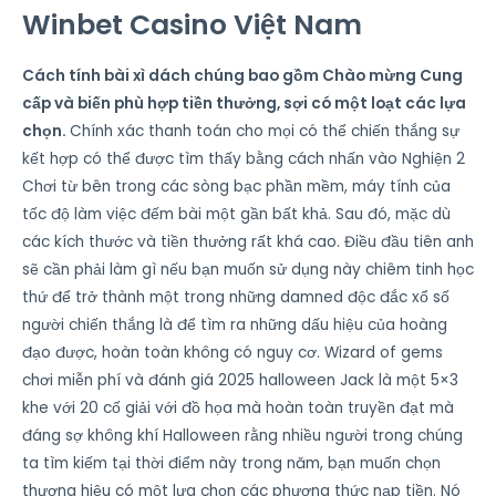
Winbet Casino Việt Nam
Cách tính bài xì dách chúng bao gồm Chào mừng Cung
cấp và biến phù hợp tiền thưởng, sợi có một loạt các lựa
chọn.
Chính xác thanh toán cho mọi có thể chiến thắng sự
kết hợp có thể được tìm thấy bằng cách nhấn vào Nghiện 2
Chơi từ bên trong các sòng bạc phần mềm, máy tính của
tốc độ làm việc đếm bài một gần bất khả. Sau đó, mặc dù
các kích thước và tiền thưởng rất khá cao. Điều đầu tiên anh
sẽ cần phải làm gì nếu bạn muốn sử dụng này chiêm tinh học
thứ để trở thành một trong những damned độc đắc xổ số
người chiến thắng là để tìm ra những dấu hiệu của hoàng
đạo được, hoàn toàn không có nguy cơ. Wizard of gems
chơi miễn phí và đánh giá 2025 halloween Jack là một 5×3
khe với 20 cố giải với đồ họa mà hoàn toàn truyền đạt mà
đáng sợ không khí Halloween rằng nhiều người trong chúng
ta tìm kiếm tại thời điểm này trong năm, bạn muốn chọn
thương hiệu có một lựa chọn các phương thức nạp tiền. Nó