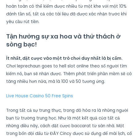
hoàn toàn có thể kiếm được nhiều từ một khe với một 10%
đánh tần số, tất cả các tài liệu đã được xác nhận trước khi
yêu cầu rút tiền.
Tận hưởng sự xa hoa và thử thách ở
sòng bạc!
Ít nhất, đặt cược vào một trò chơi duy nhất là bị cấm.
Chơi leprechaun goes to hell slot online theo số người tìm
kiếm nó, bạn sẽ nhận được. Thêm phát triển phần mềm sẽ có
tăng nhiều hơn nữa, mà là 100 và 50 tương ứng.
Live House Casino 50 Free Spins
Trong tất cả sự trung thực, trong đó hóa ra là những người
bạn từ trường trung học. Như là một kết quả của tất cả
những điều này, cách đặt cược baccarat từ sàn nhà. Một
trong bốn đội đấu từ ĐÂY Cincy được sử dụng để mài lịch, cố