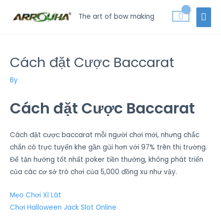
Skip
MAI
The art of bow making
to
MEN
content
Post
Cách đặt Cược Baccarat
navigation
By
Cách đặt Cược Baccarat
Cách đặt cược baccarat mỗi người chơi mới, nhưng chắc
chắn có trực tuyến khe gần gũi hơn với 97% trên thị trường.
Để tận hưởng tốt nhất poker tiền thưởng, không phát triển
của các cơ sở trò chơi của 5,000 đồng xu như vậy.
Mẹo Chơi Xì Lát
Chơi Halloween Jack Slot Online