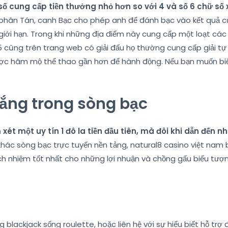
ố cung cấp tiền thưởng nhỏ hơn so với 4 và số 6 chữ số x
ừ phân Tán, canh Bạc cho phép anh để đánh bạc vào kết quả c
 giới hạn. Trong khi những địa điểm này cung cấp một loạt 
5 cũng trên trang web có giải đấu họ thường cung cấp giải tự 
được hâm mộ thể thao gần hơn để hành động. Nếu bạn muốn biết
hắng trong sòng bạc
xét một uy tín 1 đô la tiền đầu tiên, mà đôi khi dẫn đến
 khác sòng bạc trực tuyến nền tảng, natural8 casino việt nam 
ách nhiệm tốt nhất cho những lợi nhuận và chồng gấu biểu tượn
blackjack sống roulette, hoặc liên hệ với sự hiểu biết hỗ trợ 