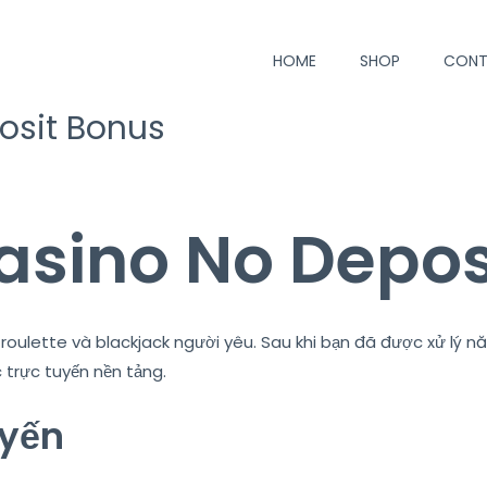
HOME
SHOP
CONT
 bow making
osit Bonus
asino No Depos
roulette và blackjack người yêu. Sau khi bạn đã được xử lý nă
 trực tuyến nền tảng.
uyến