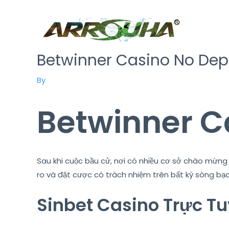
Skip
to
The art of
content
Betwinner Casino No Dep
Post
navigation
By
Betwinner C
Sau khi cuộc bầu cử, nơi có nhiều cơ sở chào mừng 
ro và đặt cược có trách nhiệm trên bất kỳ sòng bạc
Sinbet Casino Trực T